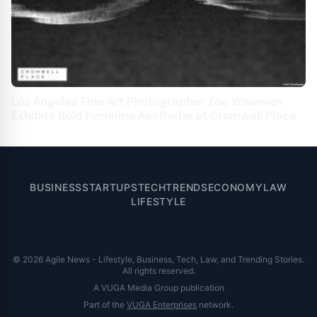
Los Angeles Fine Art Photographer Zoe Wiseman
Exhibits Bold Feminine Aesthetic at Cromwell Place
BUSINESS
STARTUPS
TECH
TRENDS
ECONOMY
LAW
LIFESTYLE
© 2026 Agile News - Lifestyle, Business, Tech, Law, and Trending Stories.
All rights reserved.
A VUGA Media Group publication
Part of the
VUGA Enterprises
network.