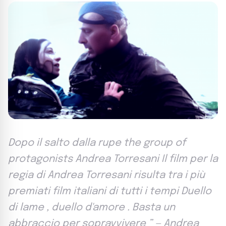
Dopo il salto dalla rupe the group of
protagonists Andrea Torresani Il film per la
regia di Andrea Torresani risulta tra i più
premiati film italiani di tutti i tempi Duello
di lame , duello d'amore . Basta un
abbraccio per sopravvivere ” — Andrea