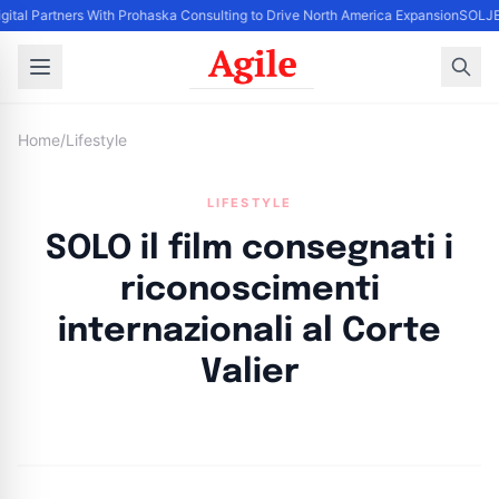
gital Partners With Prohaska Consulting to Drive North America Expansion
SOLJET
Home
/
Lifestyle
LIFESTYLE
SOLO il film consegnati i
riconoscimenti
internazionali al Corte
Valier
By
Agile Staff
|
May 6, 2024
|
Updated
June 9, 2025
|
4 min read